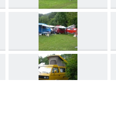
DSCN4221
DSCN4224
© 2026 VW-Bus-Freunde Lenggries.
DSCN4227