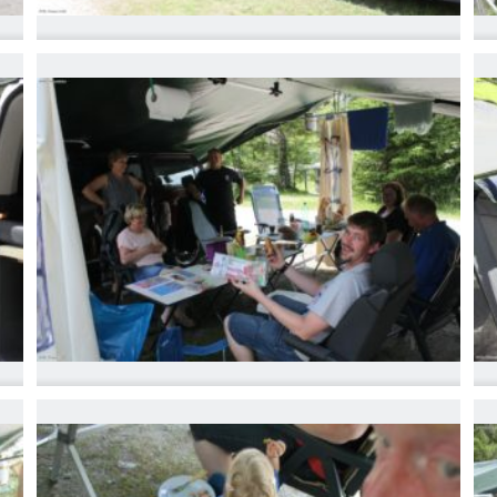
IMG_6765
I
IMG_6768
I