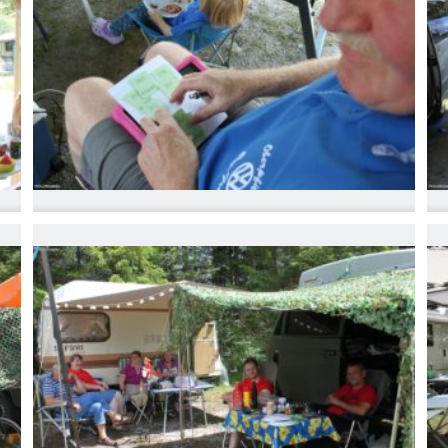
IMG_6771
I