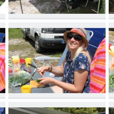
IMG_6774
I
IMG_6777
I