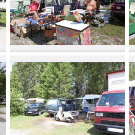
IMG_6762
I