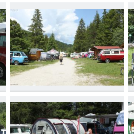
IMG_6756
I
IMG_6759
I