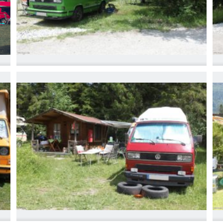
IMG_6753
I